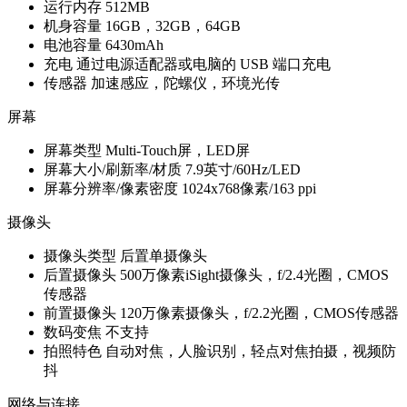
运行内存
512MB
机身容量
16GB，32GB，64GB
电池容量
6430mAh
充电
通过电源适配器或电脑的 USB 端口充电
传感器
加速感应，陀螺仪，环境光传
屏幕
屏幕类型
Multi-Touch屏，LED屏
屏幕大小/刷新率/材质
7.9英寸/60Hz/LED
屏幕分辨率/像素密度
1024x768像素/163 ppi
摄像头
摄像头类型
后置单摄像头
后置摄像头
500万像素iSight摄像头，f/2.4光圈，CMOS
传感器
前置摄像头
120万像素摄像头，f/2.2光圈，CMOS传感器
数码变焦
不支持
拍照特色
自动对焦，人脸识别，轻点对焦拍摄，视频防
抖
网络与连接