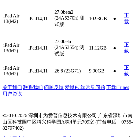
27.0beta2
下
iPad Air
(24A5370h)
测
iPad14,11
10.93GB
●
13(M2)
载
试版
27.0beta
下
iPad Air
(24A5355q)
测
iPad14,11
11.12GB
●
13(M2)
载
试版
下
iPad Air
iPad14,11
26.6 (23G71)
9.90GB
●
13(M2)
载
关于我们
联系我们
问题反馈
爱思PC端常见问题
下载iTunes
用户协议
©2010-2026 深圳市为爱普信息技术有限公司
广东省深圳市南
山区科技园中区科兴科学园A栋4单元709室 (前台电话：0755-
82797402)