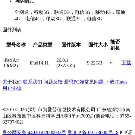
网络制式
全网通，移动5G，联通5G，电信5G，移动4G，联通
4G，电信4G，移动3G，联通3G，电信3G
固件列表
能否
型号名称
产品类型
固件版本
固件大小
刷机
iPad Air
26.0.1
下载
iPad14,11
9.22GB
○
13(M2)
(23A355)
关于我们
联系我们
问题反馈
爱思PC端常见问题
下载iTunes
用户协议
©2010-2026 深圳市为爱普信息技术有限公司
广东省深圳市南
山区科技园中区科兴科学园A栋4单元709室 (前台电话：0755-
82797402)
粤公网安备 44030502000033号
粤 ICP 备 09173600 号 -8
ICP证