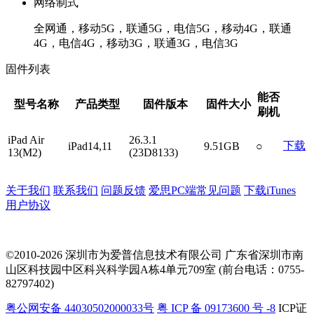
网络制式
全网通，移动5G，联通5G，电信5G，移动4G，联通
4G，电信4G，移动3G，联通3G，电信3G
固件列表
能否
型号名称
产品类型
固件版本
固件大小
刷机
iPad Air
26.3.1
下载
iPad14,11
9.51GB
○
13(M2)
(23D8133)
关于我们
联系我们
问题反馈
爱思PC端常见问题
下载iTunes
用户协议
©2010-2026 深圳市为爱普信息技术有限公司
广东省深圳市南
山区科技园中区科兴科学园A栋4单元709室 (前台电话：0755-
82797402)
粤公网安备 44030502000033号
粤 ICP 备 09173600 号 -8
ICP证