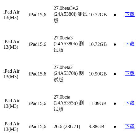
27.0beta3v.2
iPad Air
(24A5380l)
测试
下载
iPad15,6
10.72GB
●
13(M3)
版
27.0beta3
iPad Air
(24A5380h)
测
下载
iPad15,6
10.72GB
●
13(M3)
试版
27.0beta2
iPad Air
(24A5370h)
测
下载
iPad15,6
10.90GB
●
13(M3)
试版
27.0beta
iPad Air
(24A5355q)
测
下载
iPad15,6
11.09GB
●
13(M3)
试版
iPad Air
下载
iPad15,6
26.6 (23G71)
9.88GB
●
13(M3)