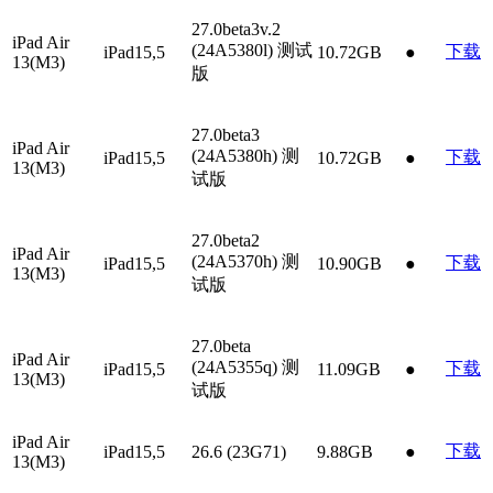
27.0beta3v.2
iPad Air
(24A5380l)
测试
下载
iPad15,5
10.72GB
●
13(M3)
版
27.0beta3
iPad Air
(24A5380h)
测
下载
iPad15,5
10.72GB
●
13(M3)
试版
27.0beta2
iPad Air
(24A5370h)
测
下载
iPad15,5
10.90GB
●
13(M3)
试版
27.0beta
iPad Air
(24A5355q)
测
下载
iPad15,5
11.09GB
●
13(M3)
试版
iPad Air
下载
iPad15,5
26.6 (23G71)
9.88GB
●
13(M3)