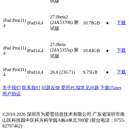
试版
27.0beta2
iPad Pro(11)
(24A5370h)
测
下载
iPad14,4
10.78GB
●
4
试版
27.0beta
iPad Pro(11)
(24A5355q)
测
下载
iPad14,4
10.84GB
●
4
试版
iPad Pro(11)
下载
iPad14,4
26.6 (23G71)
9.75GB
●
4
关于我们
联系我们
问题反馈
爱思PC端常见问题
下载iTunes
用户协议
©2010-2026 深圳市为爱普信息技术有限公司
广东省深圳市南
山区科技园中区科兴科学园A栋4单元709室 (前台电话：0755-
82797402)