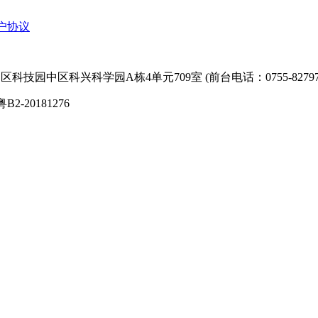
户协议
技园中区科兴科学园A栋4单元709室 (前台电话：0755-827974
粤B2-20181276