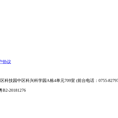
户协议
技园中区科兴科学园A栋4单元709室 (前台电话：0755-827974
粤B2-20181276