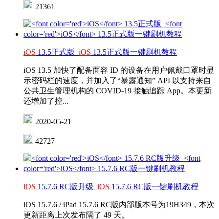
21361
iOS
13.5正式版_
iOS
13.5正式版一键刷机教程
iOS 13.5 加快了配备面容 ID 的设备在用户佩戴口罩时显
示密码栏的速度，并加入了“暴露通知” API 以支持来自
公共卫生管理机构的 COVID-19 接触追踪 App。本更新
还增加了控...
2020-05-21
42727
iOS
15.7.6 RC版升级_
iOS
15.7.6 RC版一键刷机教程
iOS 15.7.6 / iPad 15.7.6 RC版内部版本号为19H349，本次
更新距离上次发布隔了 49 天。