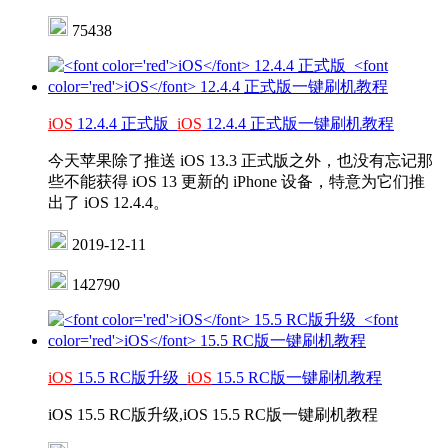
75438
iOS
12.4.4 正式版_
iOS
12.4.4 正式版一键刷机教程
今天苹果除了推送 iOS 13.3 正式版之外，也没有忘记那
些不能获得 iOS 13 更新的 iPhone 设备，特意为它们推
出了 iOS 12.4.4。
2019-12-11
142790
iOS
15.5 RC版升级_
iOS
15.5 RC版一键刷机教程
iOS 15.5 RC版升级,iOS 15.5 RC版一键刷机教程