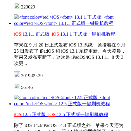
223029
iOS
13.1.1 正式版_
iOS
13.1.1 正式版一键刷机教程
苹果在 9 月 20 日正式发布 iOS 13 系统，紧接着在 9 月
25 日发布了 iPadOS 和 iOS 13.1 系统更新。今天凌晨，
苹果又发布更新了，这次是 iPadOS/iOS 13.1.1。8 天 3
次更...
2019-09-29
56146
iOS
12.5 正式版_
iOS
12.5 正式版一键刷机教程
除了 iOS 14.3/iPadOS 14.3 正式版之外，苹果今天还为