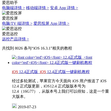
爱思助手
电脑端详情 >
移动端详情 >
安卓 App 详情 >
爱思投屏
电脑/TV 端详情 >
爱思投屏 App 详情 >
爱思远控
远控产品详情 >
共找到 8026 条与“iOS 16.3.1”相关的教程
iOS
12.4正式版_
iOS
12.4正式版一键刷机教程
经过多轮测试，苹果官方今天面向 iOS 用户推送了 iOS
12.4 正式版更新，iOS12.4 正式版版本号为
12.4（16G77），从版本号上我们可以得知，这是一个重
大版本。
2019-07-23