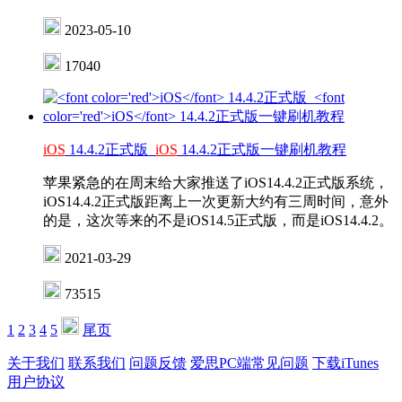
2023-05-10
17040
iOS
14.4.2正式版_
iOS
14.4.2正式版一键刷机教程
苹果紧急的在周末给大家推送了iOS14.4.2正式版系统，
iOS14.4.2正式版距离上一次更新大约有三周时间，意外
的是，这次等来的不是iOS14.5正式版，而是iOS14.4.2。
2021-03-29
73515
1
2
3
4
5
尾页
关于我们
联系我们
问题反馈
爱思PC端常见问题
下载iTunes
用户协议