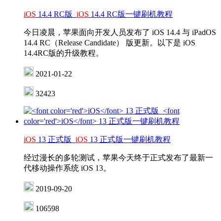
iOS
14.4 RC版_
iOS
14.4 RC版一键刷机教程
今日凌晨，苹果面向开发人员发布了 iOS 14.4 与 iPadOS
14.4 RC（Release Candidate） 版更新。以下是 iOS
14.4RC版的升级教程。
2021-01-22
32423
iOS
13 正式版_
iOS
13 正式版一键刷机教程
经过漫长的多轮测试，苹果今天终于正式发布了最新一
代移动操作系统 iOS 13。
2019-09-20
106598