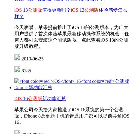
iOS
13
公测版
值得更新吗？
iOS
13
公测版
体验感受怎么
样？
今天凌晨，苹果提前推出了iOS 13的公测版本，为广大
用户提供了首次体验苹果最新移动操作系统的机会，任
何人都可以安装这个测试版哦！点此查看iOS 13的公测
版升级教程。
2019-06-25
8185
iOS
16
公测版
新功能汇总
苹果公司今天给大家推送了iOS 16系统的第一个公测
版，iPhone 8及更新手机的普通用户都可以提前尝鲜iOS
16。