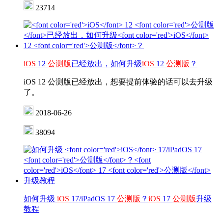
23714
iOS
12
公测版
已经放出，如何升级
iOS
12
公测版
？
iOS 12 公测版已经放出，想要提前体验的话可以去升级
了。
2018-06-26
38094
如何升级
iOS
17/iPadOS 17
公测版
？
iOS
17
公测版
升级
教程