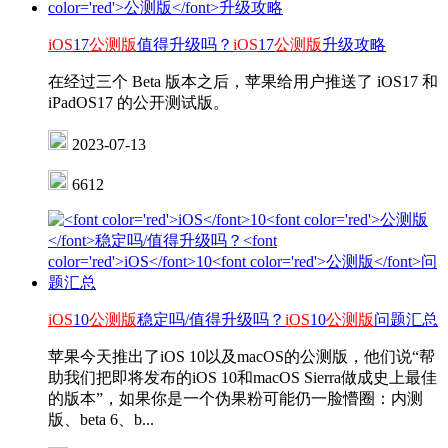
iOS
17
公测版
值得升级吗？
iOS
17
公测版
升级攻略
在经过三个 Beta 版本之后，苹果给用户推送了 iOS17 和
iPadOS17 的公开测试版。
2023-07-13
6612
iOS
10
公测版
稳定吗/值得升级吗？
iOS
10
公测版
问题汇总
苹果今天推出了iOS 10以及macOS的公测版，他们说“帮
助我们把即将发布的iOS 10和macOS Sierra做成史上最佳
的版本”，如果你是一个伪果粉可能仍一脸懵圈：内测
版、beta 6、b...