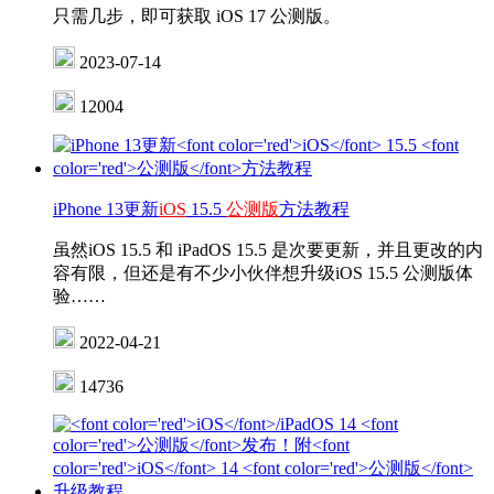
只需几步，即可获取 iOS 17 公测版。
2023-07-14
12004
iPhone 13更新
iOS
15.5
公测版
方法教程
虽然iOS 15.5 和 iPadOS 15.5 是次要更新，并且更改的内
容有限，但还是有不少小伙伴想升级iOS 15.5 公测版体
验……
2022-04-21
14736