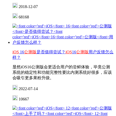
2018-12-07
68168
iOS
16
公测版
是否值得尝试？
iOS
16
公测版
用户反馈怎么
样？
显然iOS16公测版会更适合用户的尝鲜体验，毕竟公测
系统的稳定性和功能完整性要比内测系统好很多，应该
会吸引更多果粉升级。
2022-07-14
10667