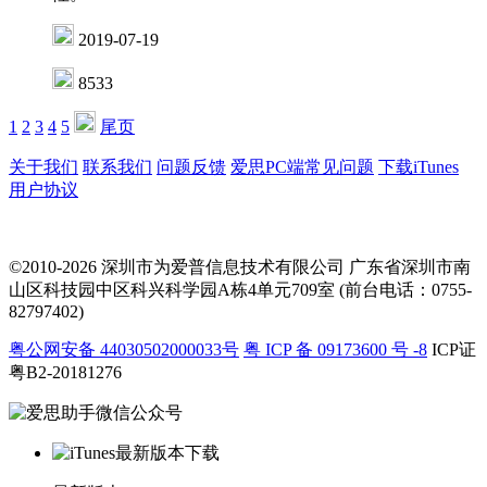
2019-07-19
8533
1
2
3
4
5
尾页
关于我们
联系我们
问题反馈
爱思PC端常见问题
下载iTunes
用户协议
©2010-2026 深圳市为爱普信息技术有限公司
广东省深圳市南
山区科技园中区科兴科学园A栋4单元709室 (前台电话：0755-
82797402)
粤公网安备 44030502000033号
粤 ICP 备 09173600 号 -8
ICP证
粤B2-20181276