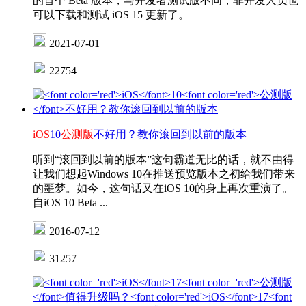
的首个 Beta 版本，与开发者测试版不同，非开发人员也
可以下载和测试 iOS 15 更新了。
2021-07-01
22754
iOS
10
公测版
不好用？教你滚回到以前的版本
听到“滚回到以前的版本”这句霸道无比的话，就不由得
让我们想起Windows 10在推送预览版本之初给我们带来
的噩梦。如今，这句话又在iOS 10的身上再次重演了。
自iOS 10 Beta ...
2016-07-12
31257