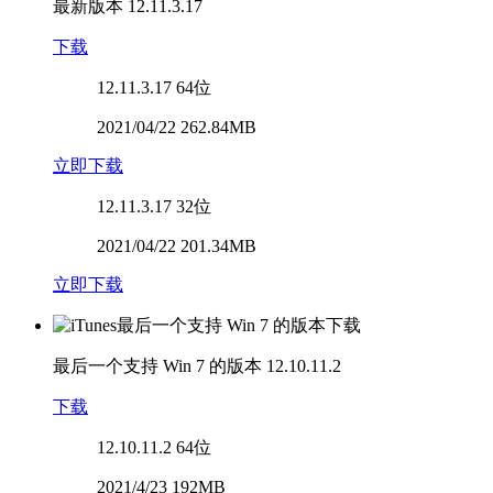
最新版本
12.11.3.17
下载
12.11.3.17
64位
2021/04/22 262.84MB
立即下载
12.11.3.17
32位
2021/04/22 201.34MB
立即下载
最后一个支持 Win 7 的版本
12.10.11.2
下载
12.10.11.2
64位
2021/4/23 192MB