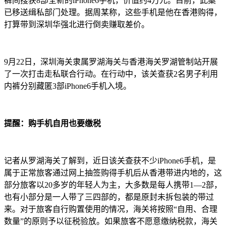
裤间搜获8部全新的iPhone6手机，价值约4万元。目前，此案
已移送缉私部门处理。据周某称，这些手机是他在香港购得，
打算带到深圳华强北进行倒卖赚取差价。
9月22日，深圳海关隶属罗湖海关与香港海关罗湖管制站开展
了一次打击走私联合行动。在行动中，该关查获2名男子利用
内裤分别藏匿3部iPhone6手机入境。
提醒：购手机自用也要缴税
记者从罗湖海关了解到，近日该关查获不少iPhone6手机，是
属于正常旅客通过网上抽签购得手机后从香港带进内地的，这
部分旅客以20多岁的年轻人为主，大多数是每人携带1—2部，
也有小部分是一人带了三四部的，都是原封未拆包装的带过
来。对于旅客自行购置使用的情况，海关将按照“自用、合理
数量”的原则予以征税验放。如果旅客不愿意缴纳税款，海关