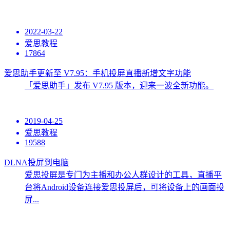
2022-03-22
爱思教程
17864
爱思助手更新至 V7.95：手机投屏直播新增文字功能
「爱思助手」发布 V7.95 版本，迎来一波全新功能。
2019-04-25
爱思教程
19588
DLNA投屏到电脑
爱思投屏是专门为主播和办公人群设计的工具，直播平
台将Android设备连接爱思投屏后，可将设备上的画面投
屏...