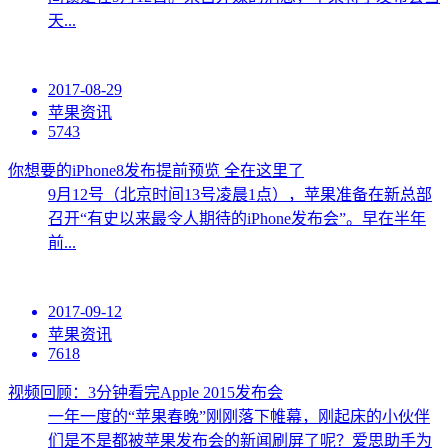
天...
2017-08-29
苹果资讯
5743
你想要的iPhone8发布提前预览 全在这里了
9月12号（北京时间13号凌晨1点），苹果准备在新总部
召开“有史以来最令人期待的iPhone发布会”。早在半年
前...
2017-09-12
苹果资讯
7618
视频回顾：3分钟看完Apple 2015发布会
一年一度的“苹果春晚”刚刚落下帷幕，刚起床的小伙伴
们是不是都被苹果发布会的新闻刷屏了呢？爱思助手为