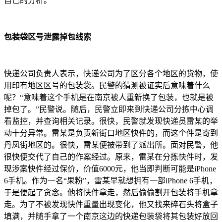
自己的分析。
包装袋区号泄露掉包线索
快递公司负责人表示，快递公司为了区分各个地区的货物，使
用印有地区区号的包装袋。民警的猜测被证实后意味着什么
呢？“意味着这个手机是在南京被人重新换了包装，也就是被
掉包了。”民警说。随后，民警立即来到快递公司分拣中心调
看监控，并查询相关记录。很快，民警就发现快递员雷某的举
动十分异常。雷某是负责新街口地区快件的，而这个件是寄到
丹凤街地区的。很快，雷某便被带到了派出所。面对民警，他
很快便交代了自己的作案经过。原来，雷某在分拣快件时，发
现涉案快件经过保价，价值6000元，他当即判断可能是iPhone
6手机。作为一名“果粉”，雷某早就想拥有一部iPhone 6手机，
于是便起了贪念。他将快件拿走，然后偷偷割开包装将手机拿
走。为了不被发现快件重量出现变化，他又找来碎石头将盒子
填满，并随手拿了一个南京这边的快递包装袋将其包装好放回