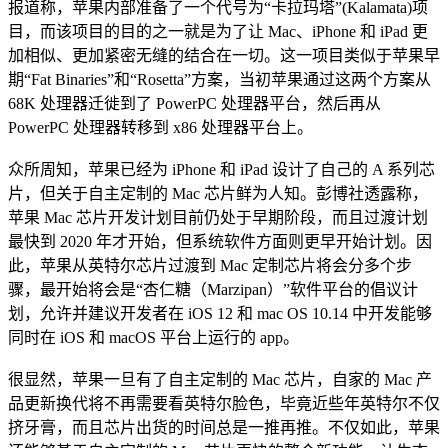
报道称，苹果内部准备了一个代号为“卡拉玛塔”(Kalamata)项
目，而该项目的目的之一就是为了让 Mac、iPhone 和 iPad 更
加相似、更加紧密无缝的结合在一切。这一项目类似于苹果早
期“Fat Binaries”和“Rosetta”方案，当初苹果通过这两个方案从
68K 处理器迁徙到了 PowerPC 处理器平台，然后再从
PowerPC 处理器转移到 x86 处理器平台上。
众所周知，苹果已经为 iPhone 和 iPad 设计了自己的 A 系列芯
片，但关于自主定制的 Mac 芯片鲜为人知。彭博社透露称，
苹果 Mac 芯片开发计划目前仍处于早期阶段，而且过渡计划
最快到 2020 年才开始，但系统软件方面则更早开始计划。因
此，苹果从英特尔芯片过渡到 Mac 定制芯片将会分多个步
骤，最开始将会是“杏仁糖（Marzipan）”软件平台的倡议计
划，允许并建议开发者在 iOS 12 和 mac OS 10.14 中开发能够
同时在 iOS 和 macOS 平台上运行的 app。
很显然，苹果一旦有了自主定制的 Mac 芯片，自家的 Mac 产
品更新换代将不再需要看英特尔脸色，毕竟近些年英特尔不仅
挤牙膏，而且芯片出货的时间总是一推再推。不仅如此，苹果