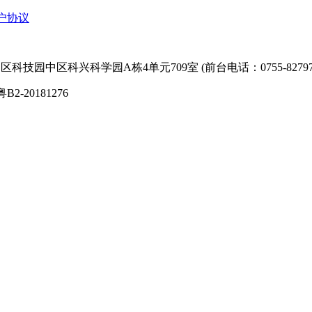
户协议
技园中区科兴科学园A栋4单元709室 (前台电话：0755-827974
粤B2-20181276