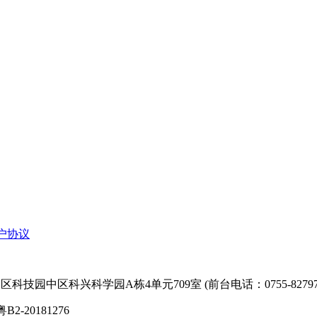
户协议
技园中区科兴科学园A栋4单元709室 (前台电话：0755-827974
粤B2-20181276