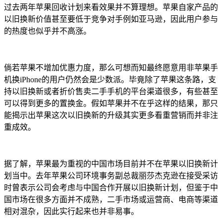
过去两年苹果回收计划来看效果并不算理想。苹果自家产品的
以旧换新价值甚至要低于竞争对手例如亚马逊，因此用户参与
的热度也似乎并不高涨。
倘若苹果不增加优惠力度，那么可想而知最终愿意用非苹果手
机换iPhone的用户仍然会是少数派。毕竟除了苹果这条路，支
持以旧换新或者折价售卖二手手机的平台渠道很多，有些甚至
可以得到更多的置换金。假如苹果并不在乎这样的结果，那只
能揭示出苹果这次以旧换新的升级其实更多看重营销而并非注
重成效。
据了解，苹果最为重视的中国市场目前并不在苹果以旧换新计
划当中。去年苹果公司环境事务副总裁丽莎杰克逊在接受采访
时曾表示公司会考虑与中国合作开展以旧换新计划，但鉴于中
国市场在很多方面并不成熟，二手市场或运营商、电商等渠道
相对混杂，因此实行起来也并非易事。