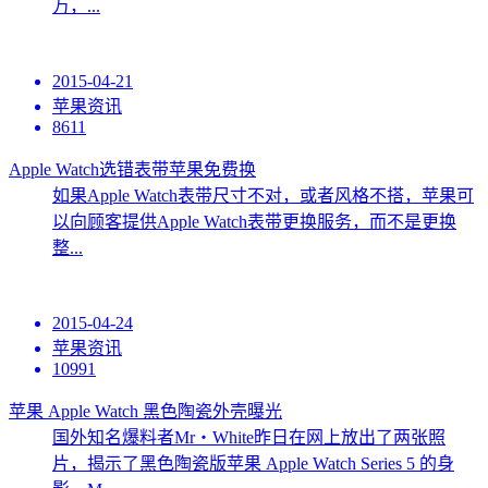
万，...
2015-04-21
苹果资讯
8611
Apple Watch选错表带苹果免费换
如果Apple Watch表带尺寸不对，或者风格不搭，苹果可
以向顾客提供Apple Watch表带更换服务，而不是更换
整...
2015-04-24
苹果资讯
10991
苹果 Apple Watch 黑色陶瓷外壳曝光
国外知名爆料者Mr・White昨日在网上放出了两张照
片，揭示了黑色陶瓷版苹果 Apple Watch Series 5 的身