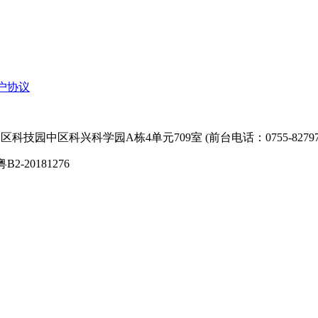
户协议
技园中区科兴科学园A栋4单元709室 (前台电话：0755-827974
粤B2-20181276