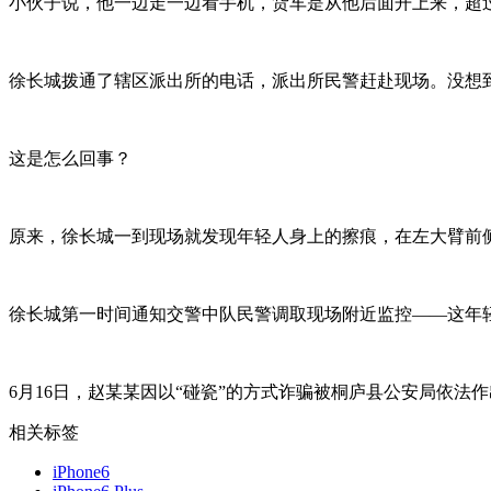
小伙子说，他一边走一边看手机，货车是从他后面开上来，超
徐长城拨通了辖区派出所的电话，派出所民警赶赴现场。没想
这是怎么回事？
原来，徐长城一到现场就发现年轻人身上的擦痕，在左大臂前
徐长城第一时间通知交警中队民警调取现场附近监控——这年
6月16日，赵某某因以“碰瓷”的方式诈骗被桐庐县公安局依法
相关标签
iPhone6