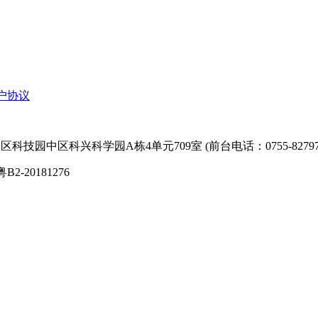
户协议
技园中区科兴科学园A栋4单元709室 (前台电话：0755-827974
粤B2-20181276