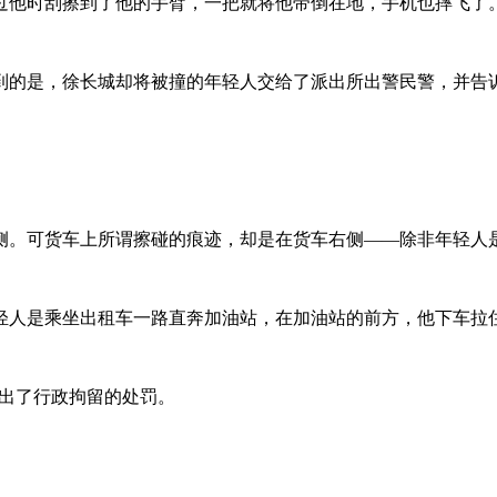
过他时刮擦到了他的手臂，一把就将他带倒在地，手机也摔飞了
到的是，徐长城却将被撞的年轻人交给了派出所出警民警，并告诉
侧。可货车上所谓擦碰的痕迹，却是在货车右侧——除非年轻人
轻人是乘坐出租车一路直奔加油站，在加油站的前方，他下车拉
作出了行政拘留的处罚。