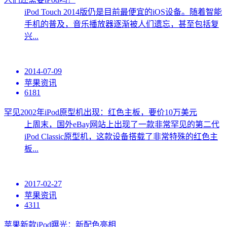
iPod Touch 2014版仍是目前最便宜的iOS设备。随着智能
手机的普及，音乐播放器逐渐被人们遗忘，甚至包括复
兴...
2014-07-09
苹果资讯
6181
罕见2002年iPod原型机出现：红色主板，要价10万美元
上周末，国外eBay网站上出现了一款非常罕见的第二代
iPod Classic原型机，这款设备搭载了非常特殊的红色主
板...
2017-02-27
苹果资讯
4311
苹果新款iPod曝光：新配色亮相