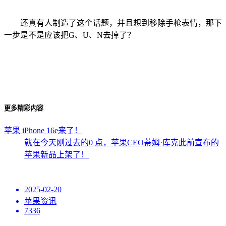
还真有人制造了这个话题，并且想到移除手枪表情，那下
一步是不是应该把G、U、N去掉了？
更多精彩内容
苹果 iPhone 16e来了！
就在今天刚过去的0 点，苹果CEO蒂姆·库克此前宣布的
苹果新品上架了！
2025-02-20
苹果资讯
7336