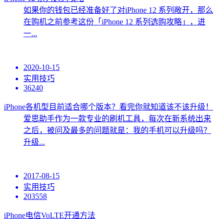
如果你的钱包已经准备好了对iPhone 12 系列敞开，那么
在购机之前参考这份「iPhone 12 系列选购攻略」，进
一...
2020-10-15
实用技巧
36240
iPhone各机型目前适合哪个版本？看完你就知道该不该升级！
爱思助手作为一款专业的刷机工具，每次在新系统出来
之后，被问及最多的问题就是：我的手机可以升级吗？
升级...
2017-08-15
实用技巧
203558
iPhone电信VoLTE开通方法