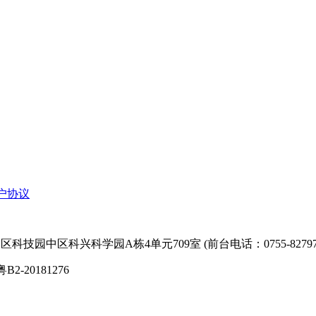
户协议
技园中区科兴科学园A栋4单元709室 (前台电话：0755-827974
粤B2-20181276