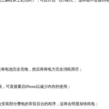
例如晚上躺在床上把玩时），可以开启“飞行模式”。这样就不会接
也就是将电池完全充饱，然后再将电力完全消耗用尽；
，可直接重启iPhone以减少内存的使用；
，会安装部分费电的常驻后台的程序，这将会明显加快耗电；