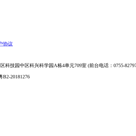
户协议
技园中区科兴科学园A栋4单元709室 (前台电话：0755-827974
粤B2-20181276