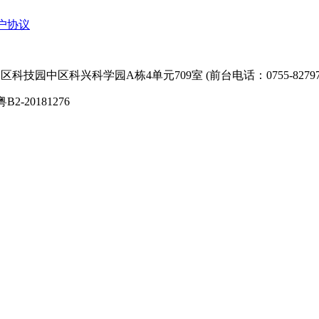
户协议
技园中区科兴科学园A栋4单元709室 (前台电话：0755-827974
粤B2-20181276