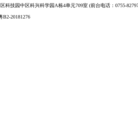
技园中区科兴科学园A栋4单元709室 (前台电话：0755-827974
粤B2-20181276