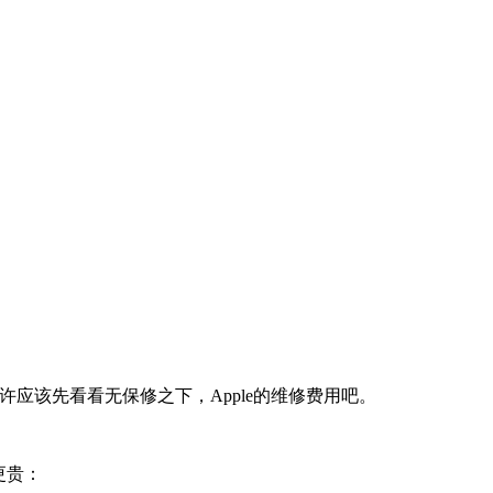
are+？或许应该先看看无保修之下，Apple的维修费用吧。
s更贵：