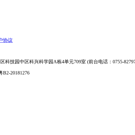
户协议
技园中区科兴科学园A栋4单元709室 (前台电话：0755-827974
粤B2-20181276