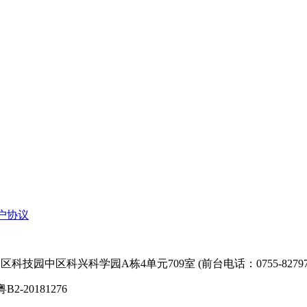
户协议
技园中区科兴科学园A栋4单元709室 (前台电话：0755-827974
粤B2-20181276