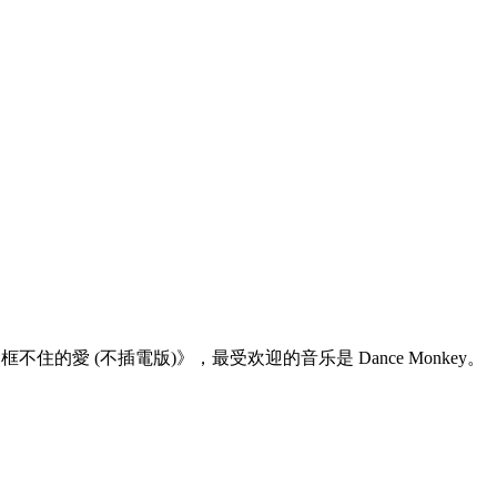
。
是 《框不住的愛 (不插電版)》，最受欢迎的音乐是 Dance Monkey。