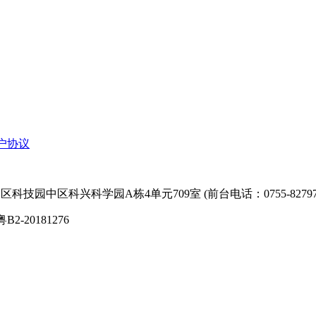
户协议
技园中区科兴科学园A栋4单元709室 (前台电话：0755-827974
粤B2-20181276