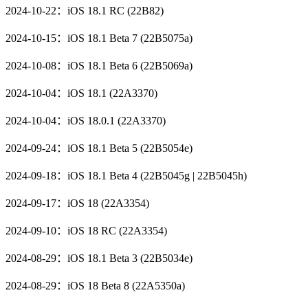
2024-10-22：iOS 18.1 RC (22B82)
2024-10-15：iOS 18.1 Beta 7 (22B5075a)
2024-10-08：iOS 18.1 Beta 6 (22B5069a)
2024-10-04：iOS 18.1 (22A3370)
2024-10-04：iOS 18.0.1 (22A3370)
2024-09-24：iOS 18.1 Beta 5 (22B5054e)
2024-09-18：iOS 18.1 Beta 4 (22B5045g | 22B5045h)
2024-09-17：iOS 18 (22A3354)
2024-09-10：iOS 18 RC (22A3354)
2024-08-29：iOS 18.1 Beta 3 (22B5034e)
2024-08-29：iOS 18 Beta 8 (22A5350a)