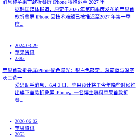
消息称苹果首款折叠屏 iPhone 将推迟至 2027 年
据韩国媒体报道，原定于2026 年第四季度发布的苹果首
款折叠屏 iPhone 因技术难题已被推迟至2027 年第一季
度...
2024-03-29
苹果资讯
2382
苹果首款折叠屏iPhone配色曝光：银白色敲定，深靛蓝与深空
灰二选一
爱思助手消息，6月 2 日，苹果预计将于今年晚些时候推
出旗下首款折叠屏 iPhone。一名博主爆料苹果首款折
叠...
2026-06-02
苹果资讯
2053