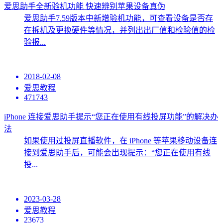
爱思助手全新验机功能 快速辨别苹果设备真伪
爱思助手7.59版本中新增验机功能，可查看设备是否存
在拆机及更换硬件等情况，并列出出厂值和检验值的检
验报...
2018-02-08
爱思教程
471743
iPhone 连接爱思助手提示“您正在使用有线投屏功能”的解决办
法
如果使用过投屏直播软件，在 iPhone 等苹果移动设备连
接到爱思助手后，可能会出现提示：“您正在使用有线
投...
2023-03-28
爱思教程
23673