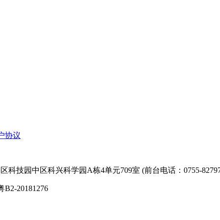
户协议
技园中区科兴科学园A栋4单元709室 (前台电话：0755-827974
粤B2-20181276