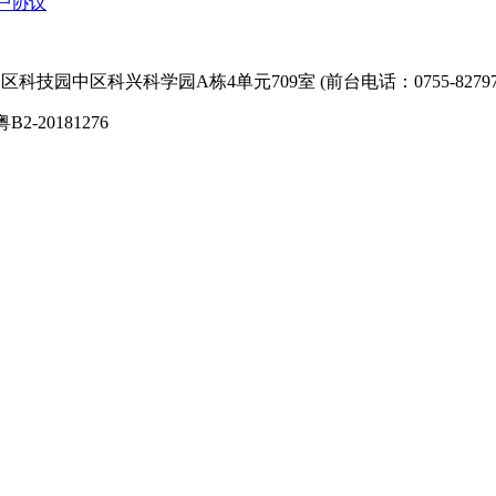
户协议
技园中区科兴科学园A栋4单元709室 (前台电话：0755-827974
粤B2-20181276