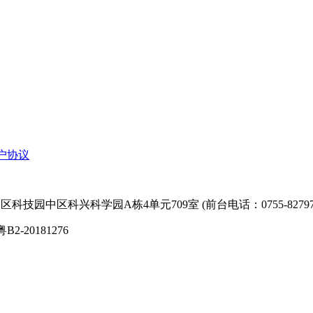
户协议
技园中区科兴科学园A栋4单元709室 (前台电话：0755-827974
粤B2-20181276