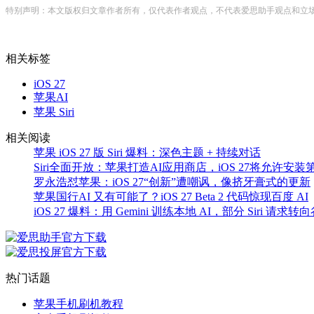
特别声明：本文版权归文章作者所有，仅代表作者观点，不代表爱思助手观点和立
相关标签
iOS 27
苹果AI
苹果 Siri
相关阅读
苹果 iOS 27 版 Siri 爆料：深色主题 + 持续对话
Siri全面开放：苹果打造AI应用商店，iOS 27将允许安
罗永浩怼苹果：iOS 27“创新”遭嘲讽，像挤牙膏式的更新
苹果国行AI 又有可能了？iOS 27 Beta 2 代码惊现百度 AI
iOS 27 爆料：用 Gemini 训练本地 AI，部分 Siri 请求
热门话题
苹果手机刷机教程