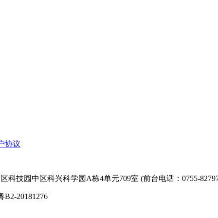
户协议
技园中区科兴科学园A栋4单元709室 (前台电话：0755-827974
粤B2-20181276