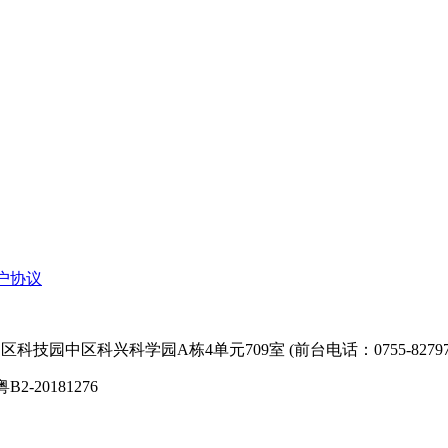
户协议
技园中区科兴科学园A栋4单元709室 (前台电话：0755-827974
粤B2-20181276