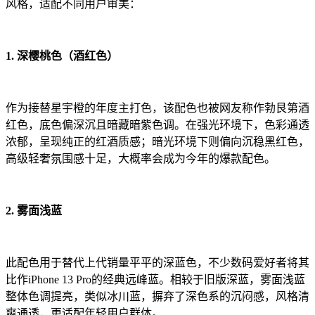
风格，适配不同用户审美：
1. 深樱桃色（酒红色）
作为接替星宇橙的年度主打色，该配色也被网友称作勃艮第酒
红色，底色偏深沉且暗藏暗紫色调。在强光环境下，色彩通透
浓郁，呈现纯正的红酒质感；暗光环境下则偏向沉稳黑红色，
高级轻奢氛围感十足，大概率会成为今年的爆款配色。
2. 雾面浅蓝
此配色用于替代上代销量平平的深蓝色，不少数码爱好者将其
比作iPhone 13 Pro的经典远峰蓝。相较于旧版深蓝，雾面浅蓝
整体色调提亮，类似冰川蓝，摒弃了深色系的沉闷感，风格清
爽通透，更适配年轻用户群体。