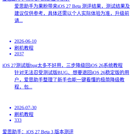
爱思助手为果粉带来iOS 27 Beta 测评结果，测试结果及
建议仅供参考，具体还需以个人实际体验为准，升级前
请...
2026-06-10
刷机教程
2037
iOS 27测试版bug太多不好用，三步降级回iOS 26系统教程
针对无法忍受测试版BUG、想要退回iOS 26稳定版的用
户，爱思助手整理了新手也能一键看懂的极简降级教
程，包...
2026-07-30
刷机教程
333
爱思助手：iOS 27 Beta 3 版本测评