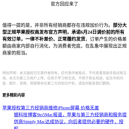
值得一提的是，并非所有经销商都存在违规加价行为。
部分大
型正规苹果授权商发布官方声明，承诺6月24日调价前的所有
有效订单，一律不补差价、正常履约发货
，订单产生的价格差
额由商家内部自行消化，为消费者兜底，在乱象中展现出正规
商家的担当。
特别声明：本文版权归文章作者所有，仅代表作者观点，不代表爱思助手观点和立
场。本文为第三方用户上传，仅用于学习和交流，不用于商业用途，如文中的内
容、图片、音频、视频等存在第三方的知识产权，请及时联系我们删除。
更多精彩内容
苹果授权第三方经销商维修iPhone屏幕 价格无差
据科技博客9to5Mac报道，苹果与第三方经销商和服务提
供商Simply Mac达成协议，向后者提供必要的硬件，授
权...