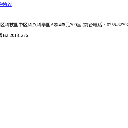
户协议
技园中区科兴科学园A栋4单元709室 (前台电话：0755-827974
粤B2-20181276