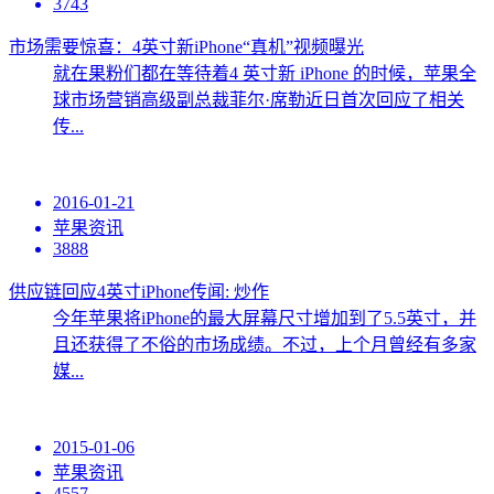
3743
市场需要惊喜：4英寸新iPhone“真机”视频曝光
就在果粉们都在等待着4 英寸新 iPhone 的时候，苹果全
球市场营销高级副总裁菲尔·席勒近日首次回应了相关
传...
2016-01-21
苹果资讯
3888
供应链回应4英寸iPhone传闻: 炒作
今年苹果将iPhone的最大屏幕尺寸增加到了5.5英寸，并
且还获得了不俗的市场成绩。不过，上个月曾经有多家
媒...
2015-01-06
苹果资讯
4557