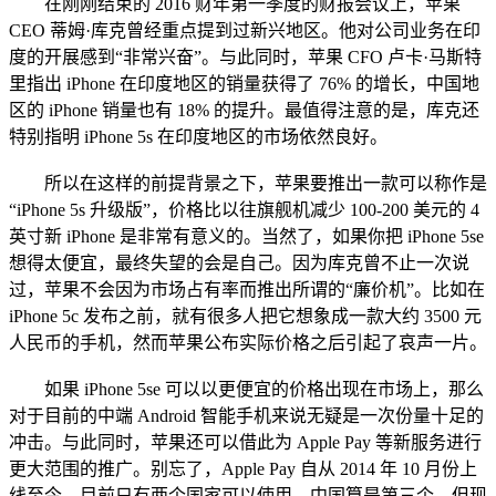
在刚刚结束的 2016 财年第一季度的财报会议上，苹果
CEO 蒂姆·库克曾经重点提到过新兴地区。他对公司业务在印
度的开展感到“非常兴奋”。与此同时，苹果 CFO 卢卡·马斯特
里指出 iPhone 在印度地区的销量获得了 76% 的增长，中国地
区的 iPhone 销量也有 18% 的提升。最值得注意的是，库克还
特别指明 iPhone 5s 在印度地区的市场依然良好。
所以在这样的前提背景之下，苹果要推出一款可以称作是
“iPhone 5s 升级版”，价格比以往旗舰机减少 100-200 美元的 4
英寸新 iPhone 是非常有意义的。当然了，如果你把 iPhone 5se
想得太便宜，最终失望的会是自己。因为库克曾不止一次说
过，苹果不会因为市场占有率而推出所谓的“廉价机”。比如在
iPhone 5c 发布之前，就有很多人把它想象成一款大约 3500 元
人民币的手机，然而苹果公布实际价格之后引起了哀声一片。
如果 iPhone 5se 可以以更便宜的价格出现在市场上，那么
对于目前的中端 Android 智能手机来说无疑是一次份量十足的
冲击。与此同时，苹果还可以借此为 Apple Pay 等新服务进行
更大范围的推广。别忘了，Apple Pay 自从 2014 年 10 月份上
线至今，目前只有两个国家可以使用。中国算是第三个，但现