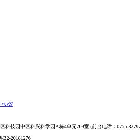
户协议
技园中区科兴科学园A栋4单元709室 (前台电话：0755-827974
粤B2-20181276