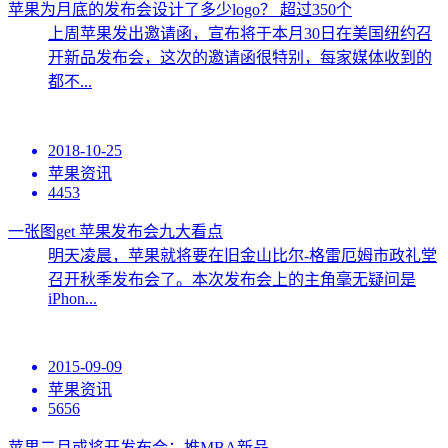
苹果为月底的发布会设计了多少logo？ 超过350个
上周苹果发出邀请函，宣布将于本月30日在美国纽约召
开新品发布会，这次的邀请函很特别，每家媒体收到的
都不...
2018-10-25
苹果资讯
4453
一张图get 苹果发布会九大看点
明天凌晨，苹果就将要在旧金山比尔-格雷厄姆市政礼堂
召开秋季发布会了。本次发布会上的主角毫无疑问是
iPhon...
2015-09-09
苹果资讯
5656
苹果二月或将开发布会：推MBA新品