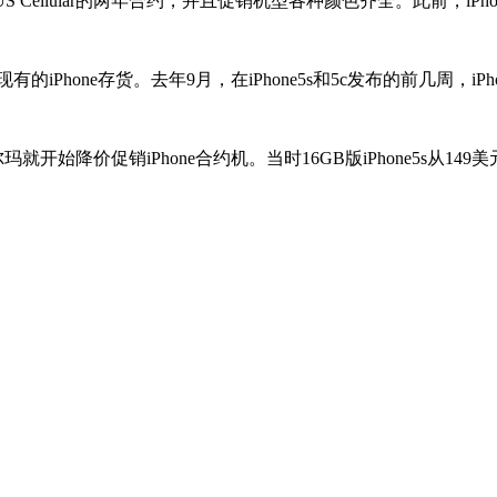
S Cellular的两年合约，并且促销机型各种颜色齐全。此前，iPhone
的iPhone存货。去年9月，在iPhone5s和5c发布的前几周，
价促销iPhone合约机。当时16GB版iPhone5s从149美元降