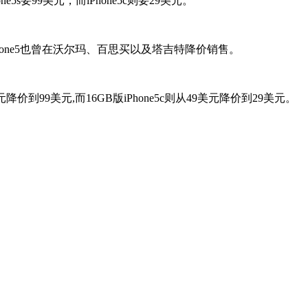
5s要99美元，而iPhone5c则要29美元。
iPhone5也曾在沃尔玛、百思买以及塔吉特降价销售。
价到99美元,而16GB版iPhone5c则从49美元降价到29美元。