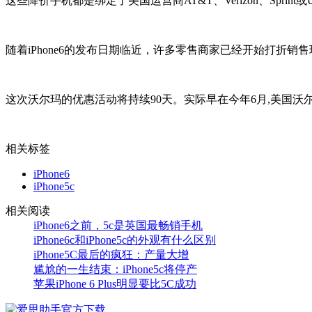
这些降价手机都是绑定了美国运营商AT&T、Verizon、Sprint或U
随着iPhone6的发布日期临近，许多零售商家已经开始打折销售现有
这次沃尔玛的优惠活动将持续90天。实际早在今年6月,美国沃尔玛就开始降
相关标签
iPhone6
iPhone5c
相关阅读
iPhone6之前，5c是英国最畅销手机
iPhone6c和iPhone5c的外观有什么区别
iPhone5C最后的疯狂：产量大增
尴尬的一生结束：iPhone5c将停产
苹果iPhone 6 Plus明显要比5C成功