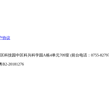
户协议
技园中区科兴科学园A栋4单元709室 (前台电话：0755-827974
粤B2-20181276