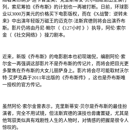
列，索尼筹拍《乔布斯》的计划也一再被打断。日前，环球影
业以3000万美元的价格买下电影版权，而在《X战警：逆转未
来》中出演年轻版万磁王的迈克尔·法斯宾德则将会出演乔布
斯。影片仍将由丹尼·鲍尔（《127小时 》）执导，阿伦·索尔
金（《社交网络》）操刀剧本。
近来，新版《乔布斯》的电影剧本也初现端倪，编剧阿伦·索
尔金一再强调这部影片不是乔布斯的传记片，而将会把目光更
多聚焦在乔布斯的大女儿丽萨身上。影片将会尽可能取材沃尔
特·艾萨克森于2011年出版的《乔布斯传》，这也是乔布斯唯
一授权的官方传记。
虽然阿伦·索尔金曾表示，克里斯蒂安·贝尔是乔布斯的最佳扮
演者，完全不用试镜，但法斯宾德的演技也毋庸置疑，尤其是
他驾驭类似具有戏剧性人生的人物时，对情感的把握是很令人
惊叹的。