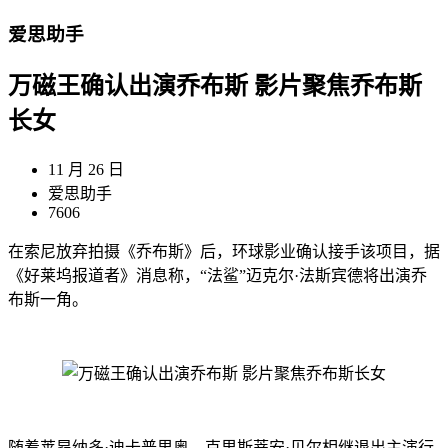
爱思助手
万磁王确认出演乔布斯 影片聚焦乔布斯
长女
11 月 26 日
爱思助手
7606
在索尼放弃拍摄《乔布斯》后，环球影业确认接手该项目，据
《好莱坞报道者》消息称，“法鲨”迈克尔·法斯宾德将出演乔
布斯一角。
随着莱昂纳多·迪卡普里奥、克里斯蒂安·贝尔相继退出主演行